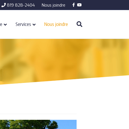
Facebook
Youtube
819 828-2404
Nous joindre
re
Services
Nous joindre