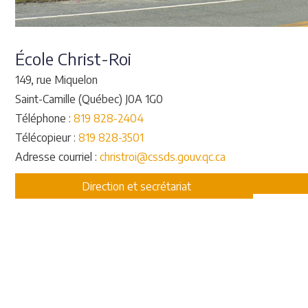
École Christ-Roi
149, rue Miquelon
Saint-Camille (Québec) J0A 1G0
Téléphone :
819 828-2404
Télécopieur :
819 828-3501
Adresse courriel :
christroi@cssds.gouv.qc.ca
Direction et secrétariat