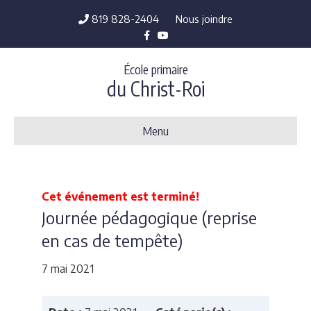
819 828-2404
Nous joindre
F
Y
a
o
c
u
e
t
École primaire
b
u
o
b
du Christ-Roi
o
e
k
Menu
Cet événement est terminé!
Journée pédagogique (reprise
en cas de tempête)
7 mai 2021